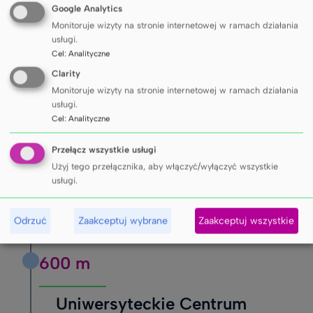
Odległości
Google Analytics
Monitoruje wizyty na stronie internetowej w ramach działania
usługi.
Cel
:
Analityczne
Clarity
300 m
Monitoruje wizyty na stronie internetowej w ramach działania
usługi.
Parking strzeżony
Cel
:
Analityczne
Przełącz wszystkie usługi
Użyj tego przełącznika, aby włączyć/wyłączyć wszystkie
500 m
usługi.
Sklep spożywczy
Odrzuć
Zaakceptuj wybrane
Zaakceptuj wszystkie
600 m
Uniwersyteckie Centrum