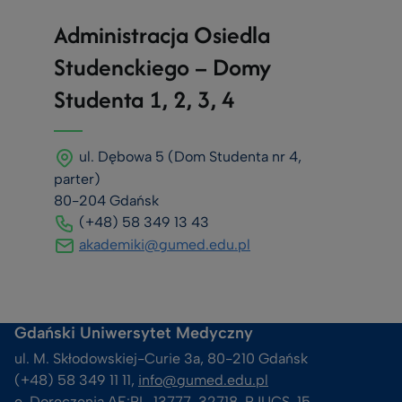
Administracja Osiedla
Studenckiego – Domy
Studenta 1, 2, 3, 4
ul. Dębowa 5 (Dom Studenta nr 4,
parter)
80-204 Gdańsk
(+48) 58 349 13 43
akademiki@gumed.edu.pl
Gdański Uniwersytet Medyczny
ul. M. Skłodowskiej-Curie 3a, 80-210 Gdańsk
(+48) 58 349 11 11, 
info@gumed.edu.pl
e-Doręczenia AE:PL-13777-32718-RJUCS-15