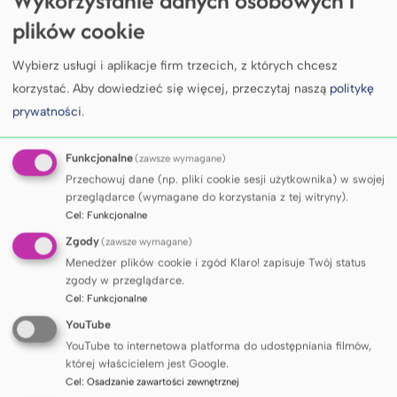
plików cookie
Wybierz usługi i aplikacje firm trzecich, z których chcesz
korzystać.
Aby dowiedzieć się więcej, przeczytaj naszą
politykę
prywatności
.
Informacje dla nowych
Funkcjonalne
(zawsze wymagane)
studentów
Przechowuj dane (np. pliki cookie sesji użytkownika) w swojej
przeglądarce (wymagane do korzystania z tej witryny).
Cel
:
Funkcjonalne
Zapoznaj się z informacjami dla nowych studentów
rozpoczynających naukę w Gdańskim Uniwersytecie
Zgody
(zawsze wymagane)
Medycznym.
Menedżer plików cookie i zgód Klaro! zapisuje Twój status
zgody w przeglądarce.
Cel
:
Funkcjonalne
Sprawdź
YouTube
YouTube to internetowa platforma do udostępniania filmów,
której właścicielem jest Google.
Cel
:
Osadzanie zawartości zewnętrznej